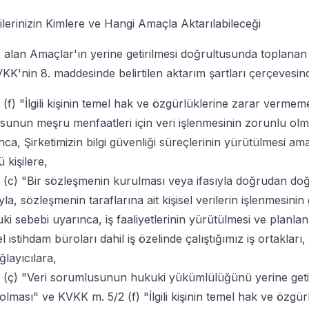
rilerinizin Kimlere ve Hangi Amaçla Aktarılabileceği
 alan Amaçlar'ın yerine getirilmesi doğrultusunda toplanan 
VKK'nin 8. maddesinde belirtilen aktarım şartları çerçevesin
(f) "İlgili kişinin temel hak ve özgürlüklerine zarar vermem
sunun meşru menfaatleri için veri işlenmesinin zorunlu olm
nca, Şirketimizin bilgi güvenliği süreçlerinin yürütülmesi am
 kişilere,
(c) "Bir sözleşmenin kurulması veya ifasıyla doğrudan doğru
la, sözleşmenin taraflarına ait kişisel verilerin işlenmesinin 
ki sebebi uyarınca, iş faaliyetlerinin yürütülmesi ve planla
 istihdam büroları dahil iş özelinde çalıştığımız iş ortakları,
ğlayıcılara,
 (ç) "Veri sorumlusunun hukuki yükümlülüğünü yerine geti
olması" ve KVKK m. 5/2 (f) "İlgili kişinin temel hak ve özgür