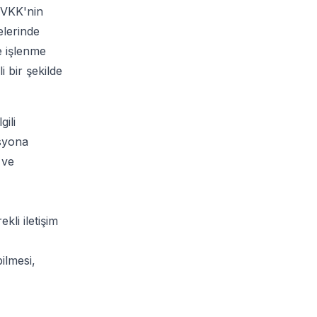
 KVKK'nin
elerinde
ve işlenme
 bir şekilde
ili
isyona
 ve
li iletişim
ilmesi,