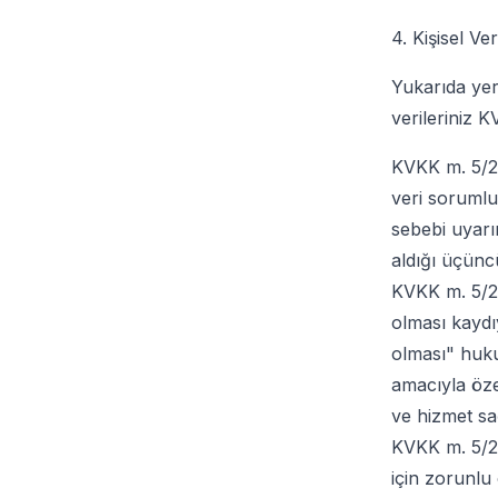
4. Kişisel Ve
Yukarıda yer
verileriniz K
KVKK m. 5/2 
veri sorumlu
sebebi uyarı
aldığı üçüncü
KVKK m. 5/2 
olması kaydıy
olması" huku
amacıyla özel
ve hizmet sa
KVKK m. 5/2
için zorunlu 