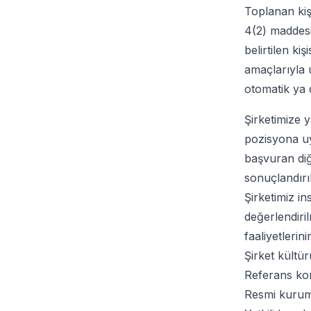
Toplanan kiş
4(2) maddesi
belirtilen ki
amaçlarıyla 
otomatik ya 
Şirketimize 
pozisyona uy
başvuran diğe
sonuçlandırı
Şirketimiz in
değerlendiri
faaliyetlerin
Şirket kültü
Referans kon
Resmi kurum t