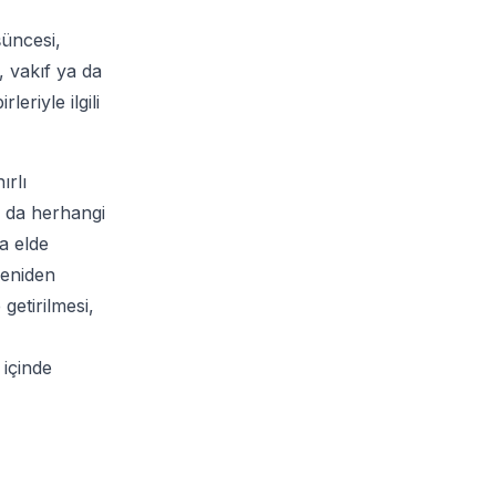
üşüncesi,
k, vakıf ya da
eriyle ilgili
ırlı
a da herhangi
a elde
yeniden
getirilmesi,
 içinde