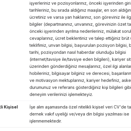
işyerleriniz ve pozisyonlarınız, önceki işyerinden giri
tarihleriniz, bu sırada aldığınız maaşlar, en son aldığı
ücretiniz ve varsa yan haklarınız, son göreviniz ile ilgili
bilgiler (departmanınız, unvanınız, görevinizin özet ta
önceki işyerinden ayrılma nedenleriniz, mülakat soru
cevaplarınız, ücret beklentiniz ve talep ettiğiniz brüt 
teklifimiz, unvan bilgisi, başvurulan pozisyon bilgisi,
tarihi, pozisyondan nasıl haberdar olunduğu bilgisi
(internet/tavsiye ile/tavsiye eden bilgileri), kariyer sit
üzerinden gönderdiğiniz mesajlarınız, özel ilgi alanla
hobileriniz, bilgisayar bilginiz ve derecesi, başarıları
ve motivasyon mektuplarınız, kariyer hedefiniz, asker
durumunuz ve referans gösterdiğiniz kişi bilgileri gib
deneyim verilerinizi işlemekteyiz.
li Kişisel
İşe alım aşamasında özel nitelikli kişisel veri CV'de t
dernek vakıf uyeliği ve/veya din bilgisi yazılması ise
işlenmemektedir.