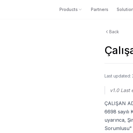
Products
Partners
Solutio
Back
Çalış
Last updated: 
v1.0 Last
ÇALIŞAN A
6698 sayılı 
uyarınca, Şi
Sorumlusu" sı