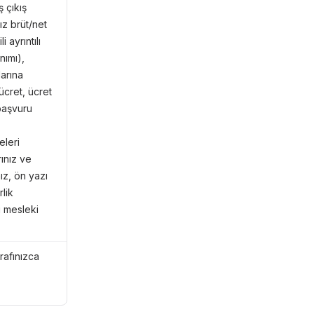
ş çıkış
nız brüt/net
 ayrıntılı
nımı),
larına
ücret, ücret
 başvuru
eleri
rınız ve
nız, ön yazı
lik
i mesleki
arafınızca