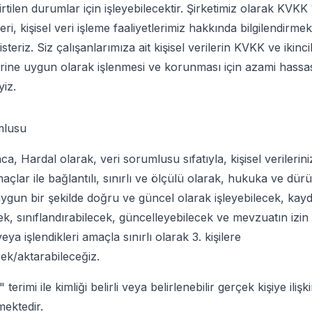
rtilen durumlar için işleyebilecektir. Şirketimiz olarak KVKK
eri, kişisel veri işleme faaliyetlerimiz hakkında bilgilendirme
steriz. Siz çalışanlarımıza ait kişisel verilerin KVKK ve ikinci
ine uygun olarak işlenmesi ve korunması için azami hassas
iz.
mlusu
, Hardal olarak, veri sorumlusu sıfatıyla, kişisel verilerini
çlar ile bağlantılı, sınırlı ve ölçülü olarak, hukuka ve dürü
uygun bir şekilde doğru ve güncel olarak işleyebilecek, kay
ek, sınıflandırabilecek, güncelleyebilecek ve mevzuatın izin 
eya işlendikleri amaçla sınırlı olarak 3. kişilere
cek/aktarabileceğiz.
" terimi ile kimliği belirli veya belirlenebilir gerçek kişiye iliş
lmektedir.