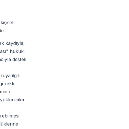
kişisel
de:
ek kaydıyla,
ası" hukuki
acıyla destek
ya ilgili
gerekli
nması
 yükleniciler
rebilmesi
lüklerine