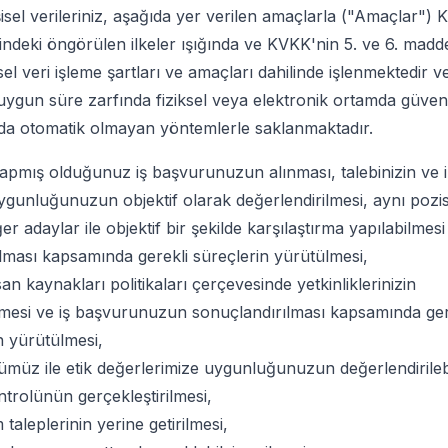
isel verileriniz, aşağıda yer verilen amaçlarla ("Amaçlar")
ndeki öngörülen ilkeler ışığında ve KVKK'nin 5. ve 6. madd
şisel veri işleme şartları ve amaçları dahilinde işlenmektedir 
uygun süre zarfında fiziksel veya elektronik ortamda güvenli
da otomatik olmayan yöntemlerle saklanmaktadır.
yapmış olduğunuz iş başvurunuzun alınması, talebinizin ve ilg
gunluğunuzun objektif olarak değerlendirilmesi, aynı poz
r adaylar ile objektif bir şekilde karşılaştırma yapılabilmesi
lması kapsamında gerekli süreçlerin yürütülmesi,
san kaynakları politikaları çerçevesinde yetkinliklerinizin
lmesi ve iş başvurunuzun sonuçlandırılması kapsamında gerek
in yürütülmesi,
rümüz ile etik değerlerimize uygunluğunuzun değerlendirileb
trolünün gerçekleştirilmesi,
aleplerinin yerine getirilmesi,