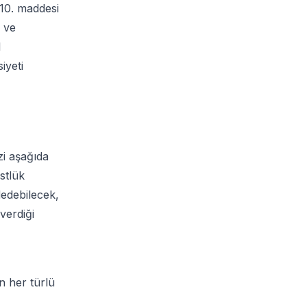
 10. maddesi
k ve
l
iyeti
zi aşağıda
stlük
dedebilecek,
verdiği
kin her türlü