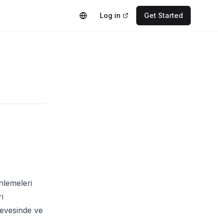
Log in
Get Started
nlemeleri
i
rçevesinde ve