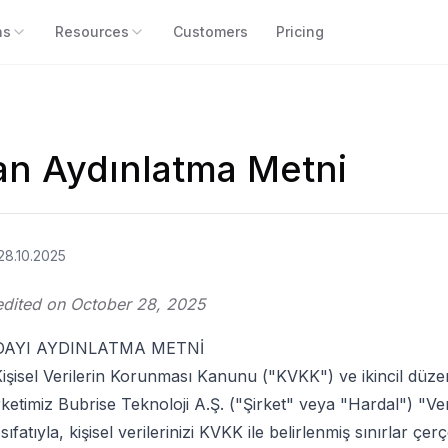
ns
Resources
Customers
Pricing
an Aydınlatma Metni
28.10.2025
 edited on October 28, 2025
DAYI AYDINLATMA METNİ
Kişisel Verilerin Korunması Kanunu ("KVKK") ve ikincil düze
rketimiz Bubrise Teknoloji A.Ş. ("Şirket" veya "Hardal") "Ver
fatıyla, kişisel verilerinizi KVKK ile belirlenmiş sınırlar çe