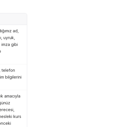
dığımız ad,
ı, uyruk,
 imza gibi
e
, telefon
m bilgilerini
ek amacıyla
üğünüz
derecesi,
 mesleki kurs
 önceki