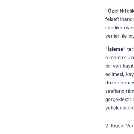
"
Özel Nitelik
felsefi inanc
sendika üyeli
verileri ile 
"
İşleme
" te
olmamak üzer
bir veri kay
edilmesi, ka
düzenlenmesi,
sınıflandırıl
gerçekleştiri
yetkilendiril
2. Kişisel Ve