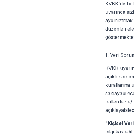
KVKK'de beli
uyarınca sizl
aydınlatmak i
düzenlemeler
göstermektey
1. Veri Soru
KVKK uyarınca
açıklanan ama
kurallarına 
saklayabilec
hallerde ve/v
açıklayabile
"
Kişisel Veri
bilgi kastedi