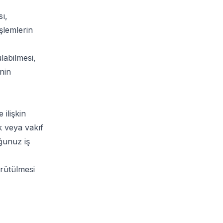
ı,
şlemlerin
labilmesi,
inin
ilişkin
ek veya vakıf
uğunuz iş
ürütülmesi