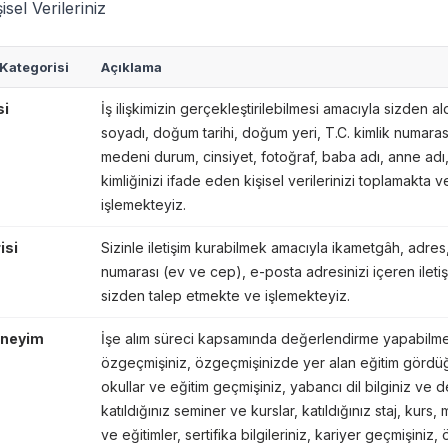
isel Verileriniz
 Kategorisi
Açıklama
si
İş ilişkimizin gerçekleştirilebilmesi amacıyla sizden al
soyadı, doğum tarihi, doğum yeri, T.C. kimlik numaras
medeni durum, cinsiyet, fotoğraf, baba adı, anne adı,
kimliğinizi ifade eden kişisel verilerinizi toplamakta v
işlemekteyiz.
isi
Sizinle iletişim kurabilmek amacıyla ikametgâh, adres
numarası (ev ve cep), e-posta adresinizi içeren iletişi
sizden talep etmekte ve işlemekteyiz.
eneyim
İşe alım süreci kapsamında değerlendirme yapabilm
özgeçmişiniz, özgeçmişinizde yer alan eğitim görd
okullar ve eğitim geçmişiniz, yabancı dil bilginiz ve 
katıldığınız seminer ve kurslar, katıldığınız staj, kurs,
ve eğitimler, sertifika bilgileriniz, kariyer geçmişiniz,