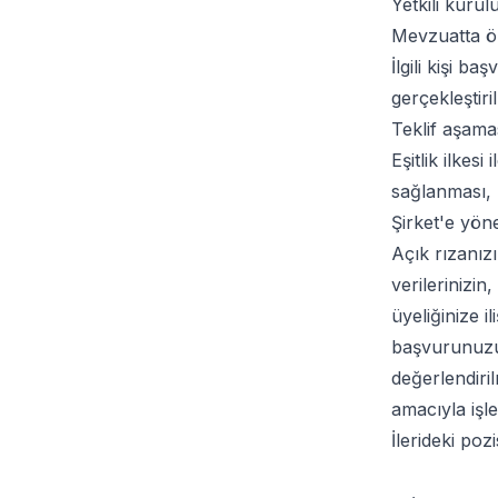
Yetkili kurul
Mevzuatta ö
İlgili kişi b
gerçekleştiri
Teklif aşamas
Eşitlik ilkes
sağlanması,
Şirket'e yöne
Açık rızanız
verilerinizin
üyeliğinize i
başvurunuzun
değerlendiri
amacıyla işl
İlerideki poz