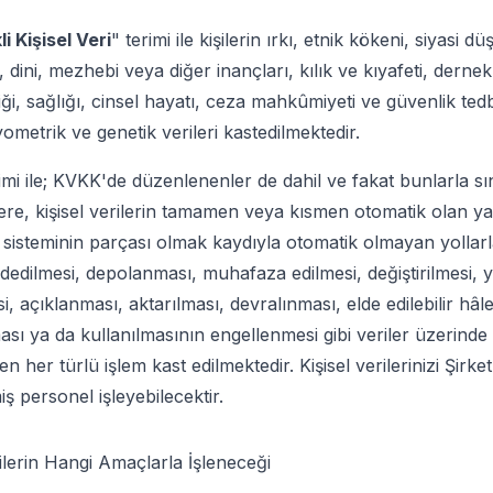
li Kişisel Veri
" terimi ile kişilerin ırkı, etnik kökeni, siyasi d
ı, dini, mezhebi veya diğer inançları, kılık ve kıyafeti, derne
ği, sağlığı, cinsel hayatı, ceza mahkûmiyeti ve güvenlik tedbirl
biyometrik ve genetik verileri kastedilmektedir.
rimi ile; KVKK'de düzenlenenler de dahil ve fakat bunlarla sın
e, kişisel verilerin tamamen veya kısmen otomatik olan y
ıt sisteminin parçası olmak kaydıyla otomatik olmayan yollarl
ydedilmesi, depolanması, muhafaza edilmesi, değiştirilmesi, 
 açıklanması, aktarılması, devralınması, elde edilebilir hâle 
ması ya da kullanılmasının engellenmesi gibi veriler üzerinde
len her türlü işlem kast edilmektedir. Kişisel verilerinizi Şirket
miş personel işleyebilecektir.
rilerin Hangi Amaçlarla İşleneceği