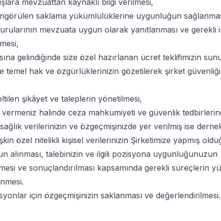
uşlara mevzuattan kaynaklı bilgi verilmesi,
ngörülen saklama yükümlülüklerine uygunluğun sağlanmas
aşvurularının mevzuata uygun olarak yanıtlanması ve gerekli i
lmesi,
ına gelindiğinde size özel hazırlanan ücret teklifimizin sunu
i ile temel hak ve özgürlüklerinizin gözetilerek şirket güvenliğ
ltilen şikâyet ve taleplerin yönetilmesi,
ı vermeniz halinde ceza mahkumiyeti ve güvenlik tedbirlerine 
, sağlık verilerinizin ve özgeçmişinizde yer verilmiş ise dern
lişkin özel nitelikli kişisel verilerinizin Şirketimize yapmış old
 alınması, talebinizin ve ilgili pozisyona uygunluğunuzun
lmesi ve sonuçlandırılması kapsamında gerekli süreçlerin y
enmesi.
isyonlar için özgeçmişinizin saklanması ve değerlendirilmesi.