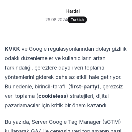
Hardal
26.08.2024
Turkish
KVKK
ve Google regülasyonlarından dolayı gizlilik
odaklı düzenlemeler ve kullanıcıların artan
farkındalığı, çerezlere dayalı veri toplama
yöntemlerini giderek daha az etkili hale getiriyor.
Bu nedenle, birincil-taraflı (
first-party
), çerezsiz
veri toplama (
cookieless
) stratejileri, dijital
pazarlamacılar için kritik bir önem kazandı.
Bu yazıda, Server Google Tag Manager (sGTM)
kullanarak GA4 ile çerezsiz veri toplamanın nasıl