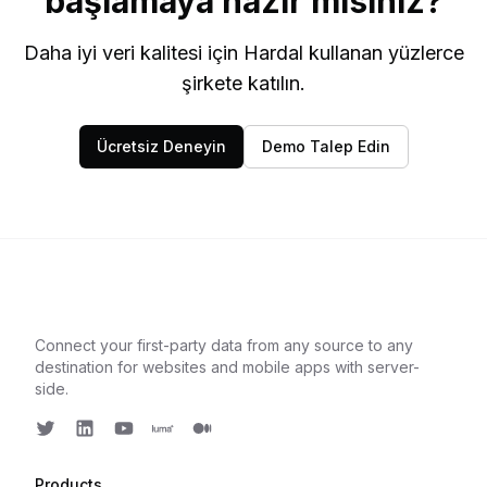
başlamaya hazır mısınız?
Daha iyi veri kalitesi için Hardal kullanan yüzlerce
şirkete katılın.
Ücretsiz Deneyin
Demo Talep Edin
Connect your first-party data from any source to any
destination for websites and mobile apps with server-
side.
Twitter
LinkedIn
Youtube
Luma
Medium
Products